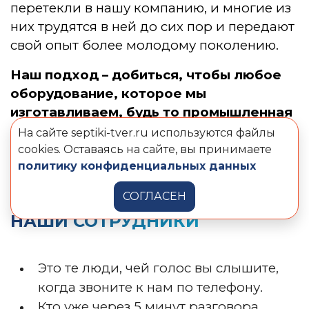
перетекли в нашу компанию, и многие из
них трудятся в ней до сих пор и передают
свой опыт более молодому поколению.
Наш подход – добиться, чтобы любое
оборудование, которое мы
изготавливаем, будь то промышленная
станция очистки или же септик,
На сайте septiki-tver.ru используются файлы
установленный у вас на даче, работало
cookies. Оставаясь на сайте, вы принимаете
политику конфиденциальных данных
долго и надежно.
СОГЛАСЕН
НАШИ СОТРУДНИКИ
Это те люди, чей голос вы слышите,
когда звоните к нам по телефону.
Кто уже через 5 минут разговора