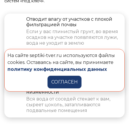
систем «под ключ».
Отводит влагу от участков с плохой
фильтрацией почвы
Если у вас глинистый грунт, во время
осадков на участке появляются лужи,
вода не уходит в землю
Необходим при высоких грунтовых
На сайте septiki-tver.ru используются файлы
водах
cookies. Оставаясь на сайте, вы принимаете
Во время межсезонья воды
политику конфиденциальных данных
поднимаются, страдают растения и
строительные элементы на участке
СОГЛАСЕН
Нужен, если ваш участок находится в
низменности
Вся вода от соседей стекает к вам,
сыреет цоколь, затапливаются
подвальные помещения