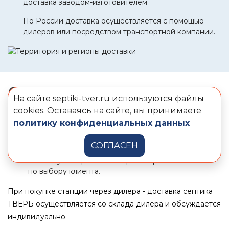
доставка заводом-изготовителем
По России доставка осуществляется с помощью
дилеров или посредством транспортной компании.
СРОКИ ДОСТАВКИ
На сайте septiki-tver.ru используются файлы
cookies. Оставаясь на сайте, вы принимаете
По Московской области и Москве - 3-5 дней,
политику конфиденциальных данных
По Санкт-Петербургу и Ленинградской области -
7-10 дней.
СОГЛАСЕН
Для доставки товара в регионы России
используются различные транспортные компании
по выбору клиента.
При покупке станции через дилера - доставка септика
ТВЕРЬ осуществляется со склада дилера и обсуждается
индивидуально.