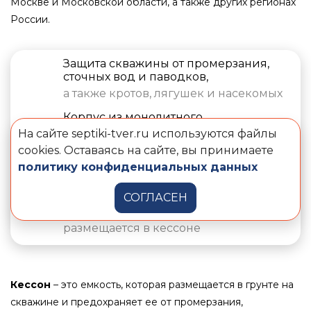
Москве и Московской области, а также других регионах
России.
Защита скважины от промерзания,
сточных вод и паводков,
а также кротов, лягушек и насекомых
Корпус из монолитного
непереработанного полипропилена,
На сайте septiki-tver.ru используются файлы
усиленный армированными поясами
cookies. Оставаясь на сайте, вы принимаете
жесткости
политику конфиденциальных данных
Экономия пространства и отсутствие
шума в доме.
СОГЛАСЕН
Скваженное оборудование удобно
размещается в кессоне
Кессон
– это емкость, которая размещается в грунте на
скважине и предохраняет ее от промерзания,