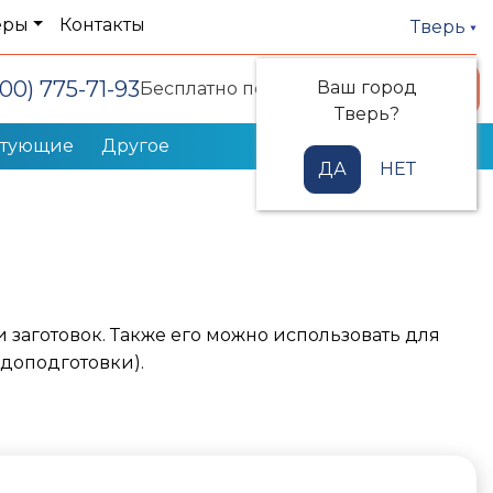
еры
Контакты
Тверь
800) 775-71-93
Ваш город
Заказать звонок
Бесплатно по РФ
Тверь?
ктующие
Другое
ДА
НЕТ
 заготовок. Также его можно использовать для
доподготовки).